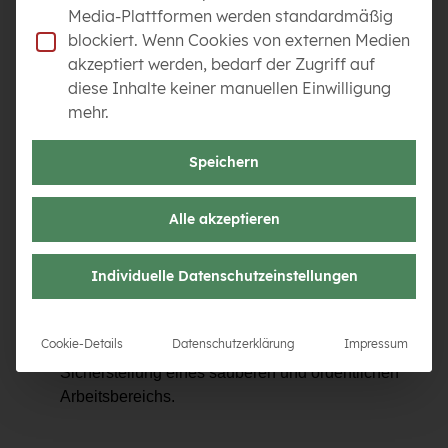
Außenanlagen.
Media-Plattformen werden standardmäßig
blockiert. Wenn Cookies von externen Medien
akzeptiert werden, bedarf der Zugriff auf
diese Inhalte keiner manuellen Einwilligung
ZU DEINEN TÄTIGKEITEN GEHÖREN:
mehr.
Mithilfe bei der Anlage und Gestaltung von Gärten
und Landschaften.
Speichern
Unterstützung bei der Pflege von Grünanlagen wie
Rasenmähen, Unkrautjäten und Baumschnitt.
Alle akzeptieren
Vorbereitung und Transport von Materialien,
Werkzeugen und Pflanzen.
Individuelle Datenschutzeinstellungen
Bedienung und Wartung von Gartengeräten und
Maschinen (z. B. Stampfer, Rüttelplatte, Bagger,
Radlader).
Cookie-Details
Datenschutzerklärung
Impressum
Allgemeine Zuarbeiten für Fachkräfte und
Sicherstellung eines sauberen und ordentlichen
Arbeitsbereichs.