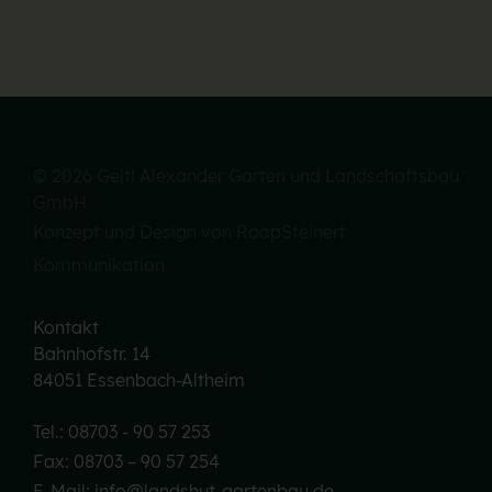
© 2026 Geltl Alexander Garten und Landschaftsbau
GmbH
Konzept und Design von RaapSteinert
Kommunikation
Kontakt
Bahnhofstr. 14
84051 Essenbach-Altheim
Tel.: 08703 - 90 57 253
Fax: 08703 – 90 57 254
E-Mail: info@landshut-gartenbau.de