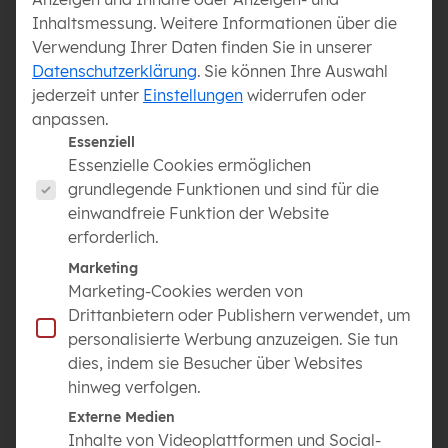
Inhaltsmessung.
Weitere Informationen über die
Werde Teil unseres Teams und verwirkliche
Verwendung Ihrer Daten finden Sie in unserer
Gartenträume!
Datenschutzerklärung
.
Sie können Ihre Auswahl
Wir suchen engagierte Mitarbeiter:innen mit
jederzeit unter
Einstellungen
widerrufen oder
Leidenschaft, handwerklichem Geschick und vollem
anpassen.
Einsatz. Ob Schüler, Geselle oder Quereinsteiger –
Es folgt eine Liste der Service-Gruppen, für die eine Ei
Essenziell
wenn du Freude daran hast, Gartenideen in hoher
Essenzielle Cookies ermöglichen
Qualität umzusetzen, bist du bei uns genau richtig!
grundlegende Funktionen und sind für die
Teile unsere Begeisterung für den schönsten Beruf
einwandfreie Funktion der Website
der Welt und bring deine Handwerkslust in den
erforderlich.
Garten- und Landschaftsbau ein.
Bewirb dich jetzt und zeig uns, dass du unser Team
Marketing
perfekt ergänzt!
Marketing-Cookies werden von
Drittanbietern oder Publishern verwendet, um
personalisierte Werbung anzuzeigen. Sie tun
dies, indem sie Besucher über Websites
STELLENBESCHREIBUNG:
hinweg verfolgen.
Als Helfer im Bereich Garten- und Landschaftsbau
unterstützt du das Team bei der Gestaltung, Pflege
Externe Medien
und Instandhaltung von Grünflächen, Gärten und
Inhalte von Videoplattformen und Social-