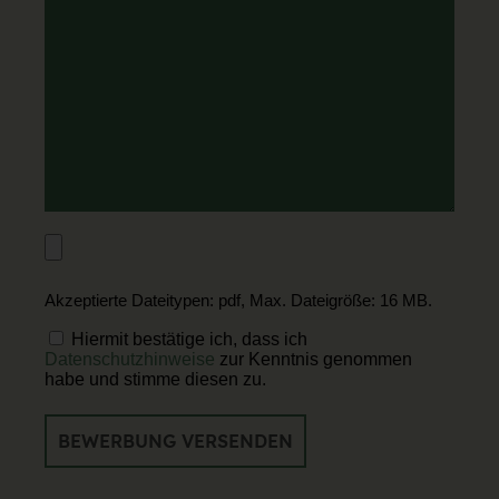
wissen
sollten
PDF
Anhängen
Akzeptierte Dateitypen: pdf, Max. Dateigröße: 16 MB.
Einwilligung
Hiermit bestätige ich, dass ich
Datenschutzhinweise
zur Kenntnis genommen
habe und stimme diesen zu.