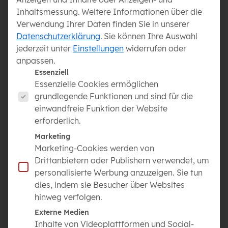
Garten- und Landschaftsbau
Inhaltsmessung.
Weitere Informationen über die
Verwendung Ihrer Daten finden Sie in unserer
Werde Teil unseres Teams und verwirkliche
Datenschutzerklärung
.
Sie können Ihre Auswahl
Gartenträume!
jederzeit unter
Einstellungen
widerrufen oder
Wir suchen engagierte Mitarbeiter:innen mit
anpassen.
Leidenschaft, handwerklichem Geschick und vollem
Es folgt eine Liste der Service-Gruppen, für die eine Ei
Essenziell
Einsatz. Wenn du Freude daran hast, Gartenideen
Essenzielle Cookies ermöglichen
in hoher Qualität umzusetzen, bist du bei uns genau
grundlegende Funktionen und sind für die
richtig! Teile unsere Begeisterung für den schönsten
einwandfreie Funktion der Website
Beruf der Welt und bring deine Handwerkslust in
erforderlich.
den Garten- und Landschaftsbau ein.
Marketing
Bewirb dich jetzt und zeig uns, dass du unser Team
Marketing-Cookies werden von
perfekt ergänzt!
Drittanbietern oder Publishern verwendet, um
personalisierte Werbung anzuzeigen. Sie tun
dies, indem sie Besucher über Websites
STELLENBESCHREIBUNG:
hinweg verfolgen.
Du liebst die Natur und möchtest bei der Gestaltung
Externe Medien
von Gärten und Außenanlagen mitwirken? Dann ist
Inhalte von Videoplattformen und Social-